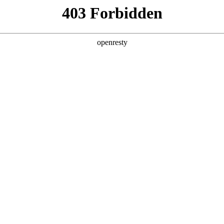
型
全球业务
新闻资讯
智能新能源
Hi4
投资者关系
人生就是博新能源
Hi4
Hi4-T
智能四驱电混技术Hi4，真正做到“全工况效率最优，全场景
亚洲
丹 科威特 黎巴嫩 孟加拉国 马来西亚 尼泊尔 卡塔尔 沙特阿拉伯 叙利亚 泰
欧洲